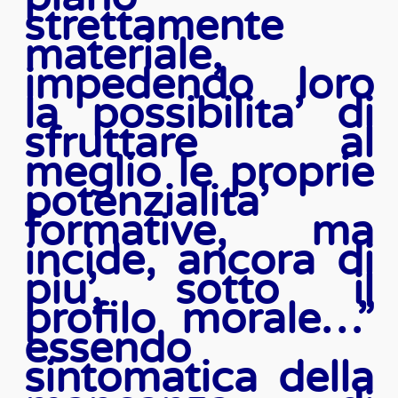
strettamente
materiale,
impedendo loro
la possibilita’ di
sfruttare al
meglio le proprie
potenzialita’
formative, ma
incide, ancora di
piu’, sotto il
profilo morale…”
essendo
sintomatica della