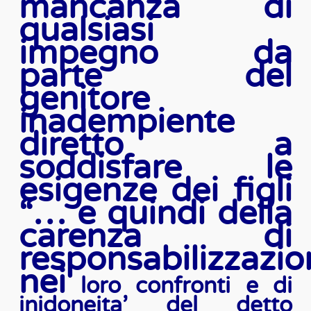
mancanza di
qualsiasi
impegno da
parte del
genitore
inadempiente
diretto a
soddisfare le
esigenze dei figli
“… e quindi della
carenza di
responsabilizzazio
nei
loro confronti e di
inidoneita’ del detto