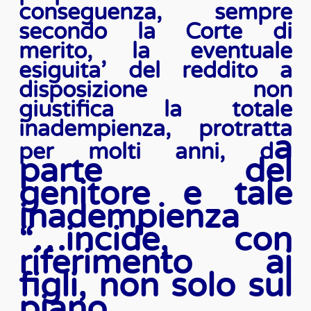
conseguenza, sempre
secondo la Corte di
merito, la eventuale
esiguita’ del reddito a
disposizione non
giustifica la totale
inadempienza, protratta
a
per molti anni, d
parte del
genitore e tale
inadempienza
“…incide, con
riferimento ai
figli, non solo sul
piano