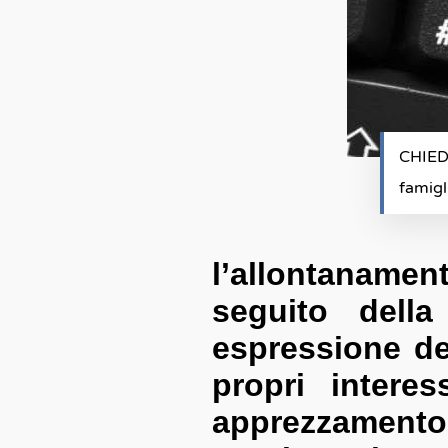
CHIEDI
famigl
l’allontanamen
seguito della
espressione del
propri interes
apprezzamento 