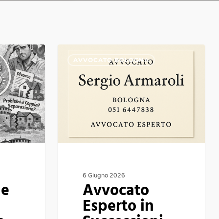
Avvocato
AVVOCATO BOLOGNA
Esperto
in
Successioni,
Eredità
e
Testamenti
a
Bologna
6 Giugno 2026
ne
Avvocato
Esperto in