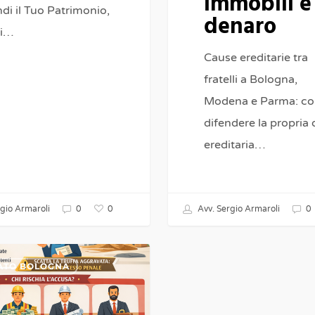
immobili e
di il Tuo Patrimonio,
denaro
denaro
oi…
Cause ereditarie tra
fratelli a Bologna,
Modena e Parma: c
difendere la propria
ereditaria…
0
gio Armaroli
0
Avv. Sergio Armaroli
0
ATO BOLOGNA
s