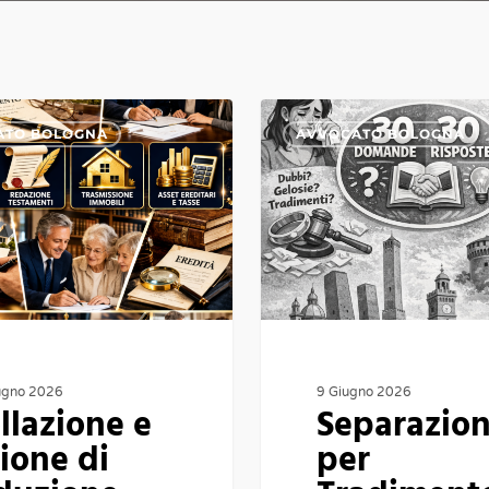
Separazione
ATO BOLOGNA
AVVOCATO BOLOGNA
per
Tradimento
Bologna
|
Avvocato
Esperto
in
Addebito
ugno 2026
9 Giugno 2026
llazione e
Separazio
della
ione di
per
Separazione