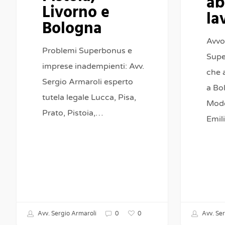
ab
Livorno e
la
Bologna
Avvo
Problemi Superbonus e
Supe
imprese inadempienti: Avv.
che 
Sergio Armaroli esperto
a Bo
tutela legale Lucca, Pisa,
Mode
Prato, Pistoia,…
Emil
Avv. Ser
0
Avv. Sergio Armaroli
0