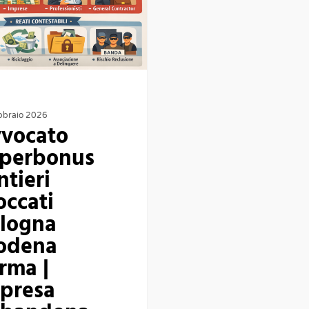
bbraio 2026
vocato
perbonus
ntieri
occati
logna
odena
rma |
presa