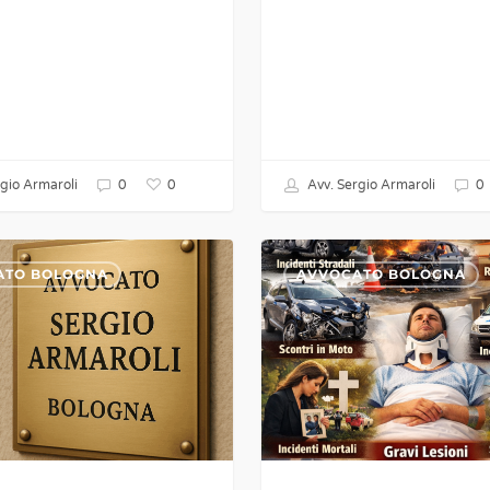
0
gio Armaroli
0
Avv. Sergio Armaroli
0
e
Cause
ATO BOLOGNA
AVVOCATO BOLOGNA
ereditarie
tra
fratelli
a
Bologna,
Modena