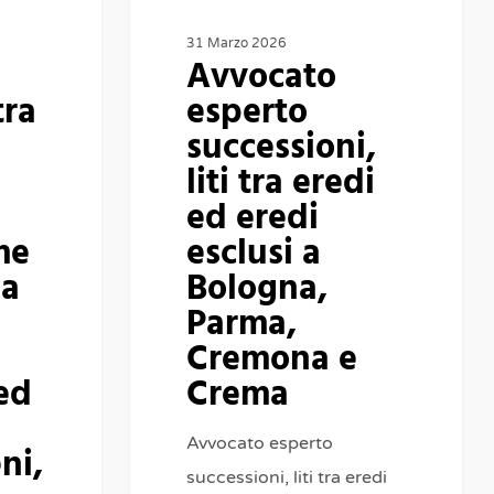
eredi
esclusi
31 Marzo 2026
Avvocato
a
tra
esperto
Bologna,
successioni,
Parma,
liti tra eredi
Cremona
ed eredi
e
me
esclusi a
Crema
la
Bologna,
Parma,
Cremona e
ed
Crema
Avvocato esperto
ni,
successioni, liti tra eredi