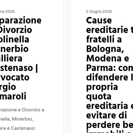
e
Parma:
gno 2026
2 Giugno 2026
parazione
Cause
come
Divorzio
ereditarie 
difendere
linella
fratelli a
la
nerbio
Bologna,
propria
lliera
Modena e
quota
stenaso |
Parma: co
ereditaria
vocato
difendere 
ed
rgio
propria
evitare
maroli
quota
di
perdere
ereditaria 
razione e Divorzio a
beni,
evitare di
ella, Minerbio,
immobili
perdere be
iera e Castenaso:
e