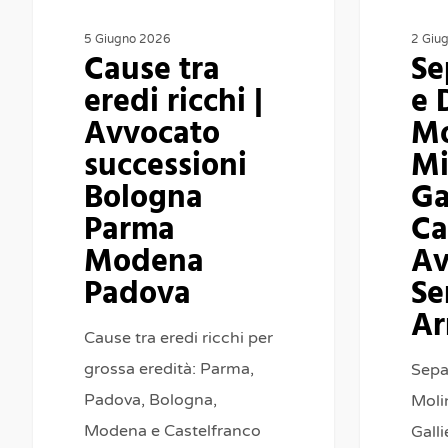
Bologna
|
Parma
Avvocato
5 Giugno 2026
2 Giu
Cause tra
Se
Modena
Sergio
eredi ricchi |
e 
Padova
Armaroli
Avvocato
Mo
successioni
Mi
Bologna
Ga
Parma
Ca
Modena
Av
Padova
Se
Ar
Cause tra eredi ricchi per
grossa eredità: Parma,
Sepa
Padova, Bologna,
Molin
Modena e Castelfranco
Gall