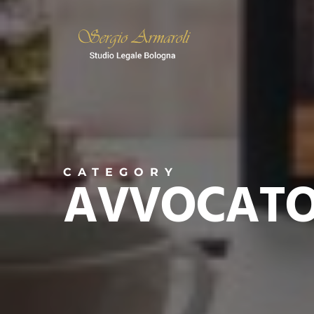
Skip
to
main
content
CATEGORY
AVVOCATO