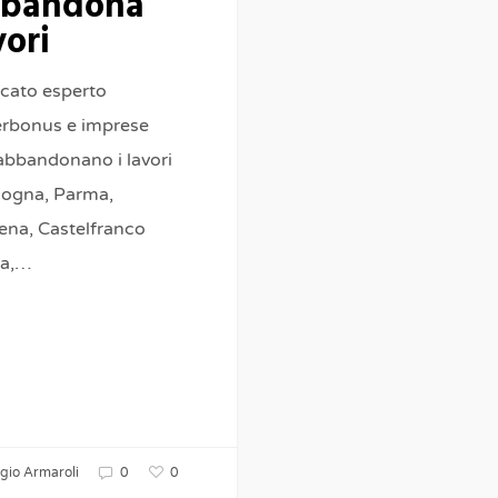
bandona
vori
cato esperto
rbonus e imprese
abbandonano i lavori
logna, Parma,
na, Castelfranco
ia,…
0
gio Armaroli
0