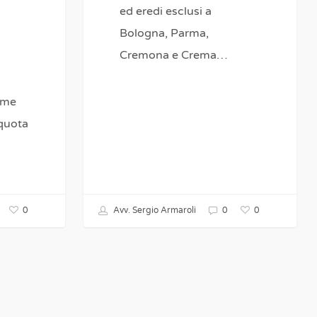
ed eredi esclusi a
Bologna, Parma,
Cremona e Crema…
ome
 quota
0
0
Avv. Sergio Armaroli
0