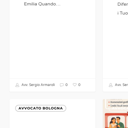
Emilia Quando…
Difen
i Tu
0
Avv. Sergio Armaroli
0
Avv. Ser
Problemi
Avvocato
AVVOCATO BOLOGNA
AVVOC
Superbonus
Superbonu
e
cantieri