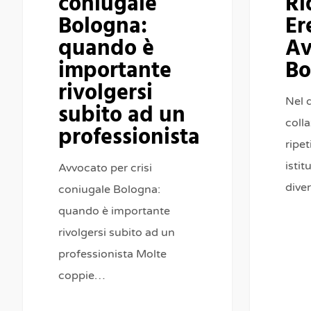
coniugale
Ri
Bologna:
Er
professionista
quando è
Av
importante
Bo
rivolgersi
Nel d
subito ad un
colla
professionista
ripe
isti
Avvocato per crisi
dive
coniugale Bologna:
quando è importante
rivolgersi subito ad un
professionista Molte
coppie…