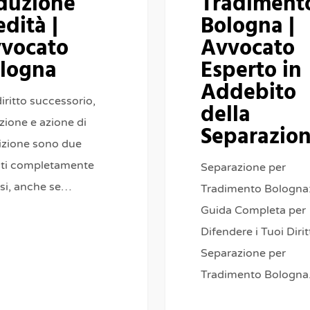
duzione
Tradiment
edità |
Bologna |
vocato
Avvocato
logna
Esperto in
Addebito
iritto successorio,
della
zione e azione di
Separazio
tizione sono due
tuti completamente
Separazione per
rsi, anche se…
Tradimento Bologna
Guida Completa per
Difendere i Tuoi Dirit
Separazione per
Tradimento Bologn