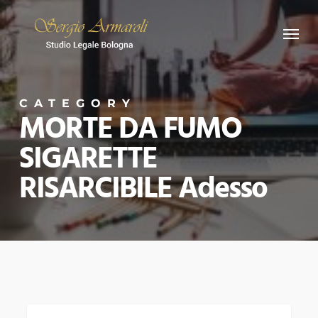
Skip
Menu
to
main
content
CATEGORY
MORTE DA FUMO
SIGARETTE
RISARCIBILE Adesso
MORTE