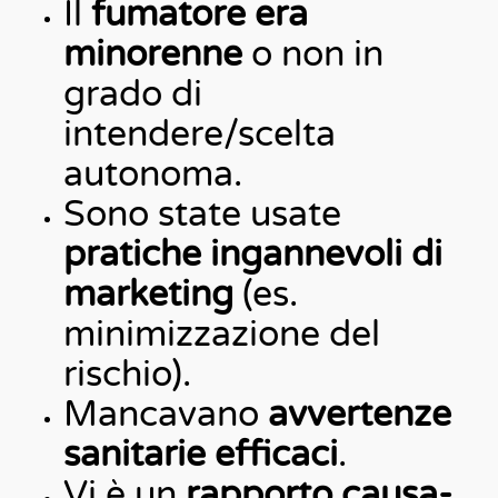
Il
fumatore era
minorenne
o non in
grado di
intendere/scelta
autonoma.
Sono state usate
pratiche ingannevoli di
marketing
(es.
minimizzazione del
rischio).
Mancavano
avvertenze
sanitarie efficaci
.
Vi è un
rapporto causa-