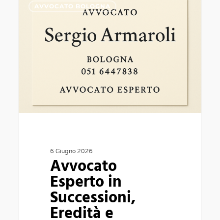
0
AVVOCATO BOLOGNA
Esperto
in
Successioni,
Eredità
e
Testamenti
a
Bologna
6 Giugno 2026
Avvocato
Esperto in
Successioni,
Eredità e