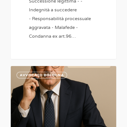
Successione legittima - -
Indegnità a succedere
- Responsabilità processuale
aggravata - Malafede -
Condanna ex art.96…
BOLOGNA
0
AVVOCATO BOLOGNA
SCHIO
BASSANO
VALDAGNO
RECOARO
Avvocato
esperto