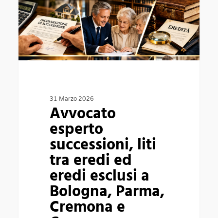
tra
eredi
ed
eredi
esclusi
a
Bologna,
31 Marzo 2026
Avvocato
Parma,
esperto
Cremona
successioni, liti
e
tra eredi ed
Crema
eredi esclusi a
Bologna, Parma,
Cremona e