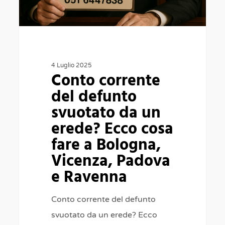
un
erede?
Ecco
cosa
fare
4 Luglio 2025
Conto corrente
a
del defunto
Bologna,
svuotato da un
Vicenza,
erede? Ecco cosa
Padova
fare a Bologna,
e
Vicenza, Padova
Ravenna
e Ravenna
Conto corrente del defunto
svuotato da un erede? Ecco