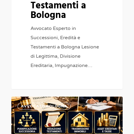
Testamenti a
Bologna
Avvocato Esperto in
Successioni, Eredità e
Testamenti a Bologna Lesione
di Legittima, Divisione
Ereditaria, Impugnazione…
Avvocato
0
AVVOCATO BOLOGNA
esperto
successioni,
liti