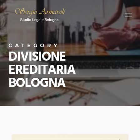
Skip
Menu
to
main
content
CATEGORY
DIVISIONE
EREDITARIA
BOLOGNA
Avvocato