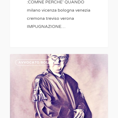
:COMNE PERCHE’ QUANDO
milano vicenza bologna venezia
cremona treviso verona
IMPUGNAZIONE…
erede
0
AVVOCATO BOLOGNA
testamentario
e
erede
legittimo
RISOLVI
AVVOCATO
ESPERTO