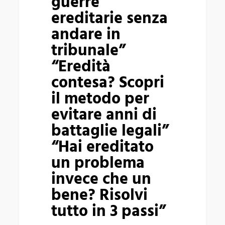
guerre
alle
ereditarie senza
guerre
andare in
ereditarie
tribunale”
senza
“Eredità
andare
contesa? Scopri
in
il metodo per
tribunale”
evitare anni di
“Eredità
battaglie legali”
contesa?
“Hai ereditato
Scopri
un problema
il
invece che un
metodo
bene? Risolvi
per
tutto in 3 passi”
evitare