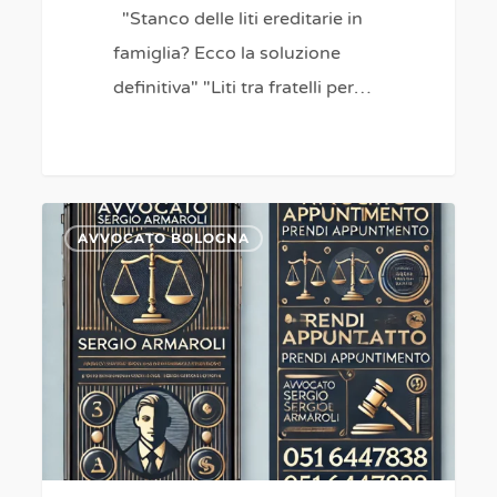
anni
"Stanco delle liti ereditarie in
di
famiglia? Ecco la soluzione
battaglie
definitiva" "Liti tra fratelli per…
legali”
“Hai
ereditato
un
0
AVVOCATO BOLOGNA
problema
IMPUGNAZIONE
invece
TESTAMENTO
che
PUBBLICO
un
:COME
bene?
PERCHE’
Risolvi
QUANDO
tutto
milano
in
vicenza