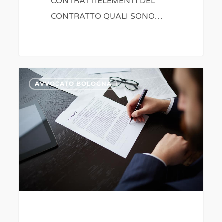
CONTRATTIELEMENTI DEL
CONTRATTO QUALI SONO…
EREDITA’:
0
AVVOCATO BOLOGNA
NON
PERDERE
TUTTO
/
vicenza
Bologna
imola