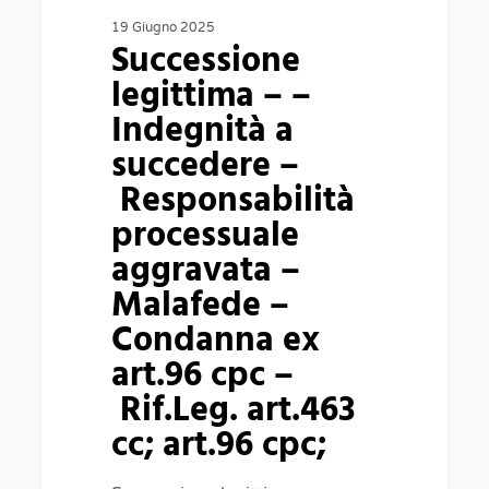
aggravata –
19 Giugno 2025
Successione
Malafede
legittima – –
–
Indegnità a
Condanna
succedere –
ex
Responsabilità
art.96
processuale
cpc
aggravata –
–
Malafede –
Rif.Leg.
Condanna ex
art.463
art.96 cpc –
cc;
Rif.Leg. art.463
art.96
cc; art.96 cpc;
cpc;