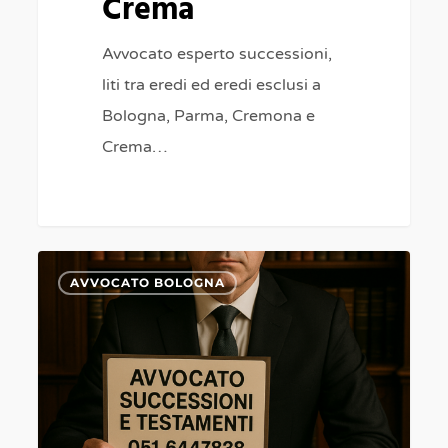
Crema
Avvocato esperto successioni,
liti tra eredi ed eredi esclusi a
Bologna, Parma, Cremona e
Crema…
Conto
0
AVVOCATO BOLOGNA
corrente
del
defunto
svuotato
da