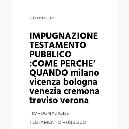
3
bologna
passi”
venezia
20 Marzo 2025
cremona
IMPUGNAZIONE
treviso
TESTAMENTO
verona
PUBBLICO
:COME PERCHE’
QUANDO milano
vicenza bologna
venezia cremona
treviso verona
IMPUGNAZIONE
TESTAMENTO PUBBLICO