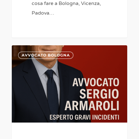
cosa fare a Bologna, Vicenza,
Padova…
Successione
0
AVVOCATO BOLOGNA
legittima
–
–
Indegnità
a
succedere
–
Responsabilità
processuale