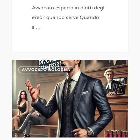
Avvocato esperto in diritti degli
eredi: quando serve Quando
si…
“Stanco
0
AVVOCATO BOLOGNA
delle
liti
ereditarie
in
famiglia?
Ecco
la