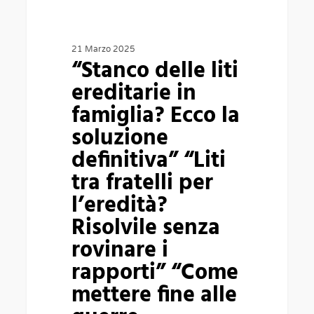
soluzione
definitiva”
“Liti
21 Marzo 2025
“Stanco delle liti
tra
ereditarie in
fratelli
famiglia? Ecco la
per
soluzione
l’eredità?
definitiva” “Liti
Risolvile
tra fratelli per
senza
l’eredità?
rovinare
Risolvile senza
i
rovinare i
rapporti”
rapporti” “Come
“Come
mettere fine alle
mettere
fine