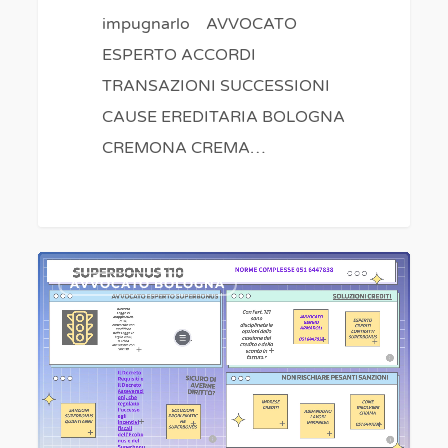
impugnarlo AVVOCATO
ESPERTO ACCORDI
TRANSAZIONI SUCCESSIONI
CAUSE EREDITARIA BOLOGNA
CREMONA CREMA…
superbonus
0
AVVOCATO BOLOGNA
condomini
truffati
tutele-
IMOLA
RAVENNA