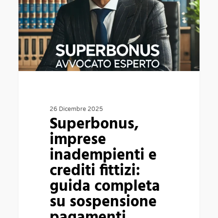
e
crediti
fittizi:
guida
completa
su
sospensione
pagamenti,
26 Dicembre 2025
Superbonus,
azioni
imprese
legali
inadempienti e
e
crediti fittizi:
recupero
guida completa
danni
su sospensione
pagamenti,