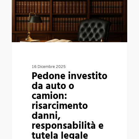
o
camion:
risarcimento
danni,
responsabilità
e
tutela
16 Dicembre 2025
Pedone investito
legale
da auto o
completa
camion:
risarcimento
danni,
responsabilità e
tutela legale