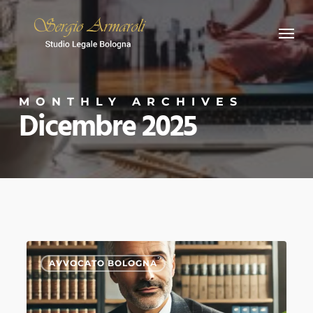
Skip
Menu
to
main
content
MONTHLY ARCHIVES
Dicembre 2025
Superbonus,
0
AVVOCATO BOLOGNA
imprese
inadempienti