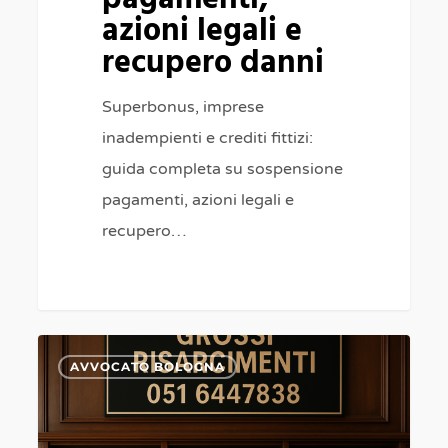
azioni legali e
recupero danni
Superbonus, imprese
inadempienti e crediti fittizi:
guida completa su sospensione
pagamenti, azioni legali e
recupero…
Pedone
0
AVVOCATO BOLOGNA
investito
da
auto