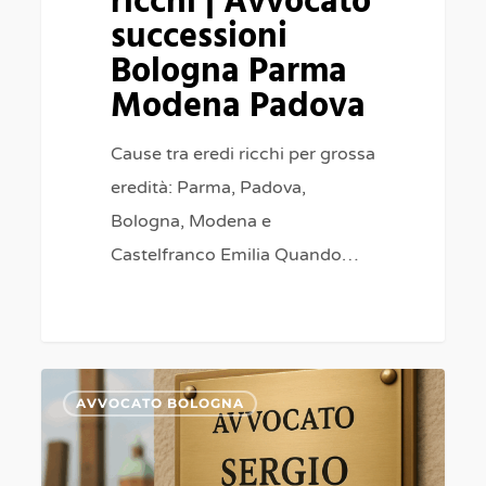
ricchi | Avvocato
successioni
Bologna Parma
Modena Padova
Cause tra eredi ricchi per grossa
eredità: Parma, Padova,
Bologna, Modena e
Castelfranco Emilia Quando…
Separazione
0
AVVOCATO BOLOGNA
e
Divorzio
Molinella