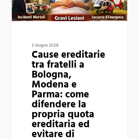
Modena
e
Parma:
come
difendere
2 Giugno 2026
Cause ereditarie
la
tra fratelli a
propria
Bologna,
quota
Modena e
ereditaria
Parma: come
ed
difendere la
evitare
propria quota
di
ereditaria ed
perdere
evitare di
beni,