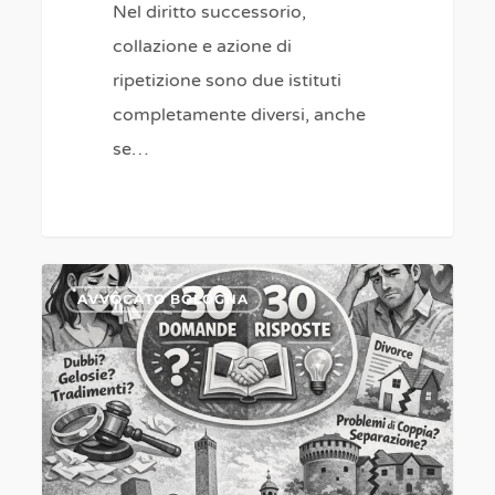
Nel diritto successorio,
collazione e azione di
ripetizione sono due istituti
completamente diversi, anche
se…
Separazione
0
AVVOCATO BOLOGNA
per
Tradimento
Bologna
|
Avvocato
Esperto