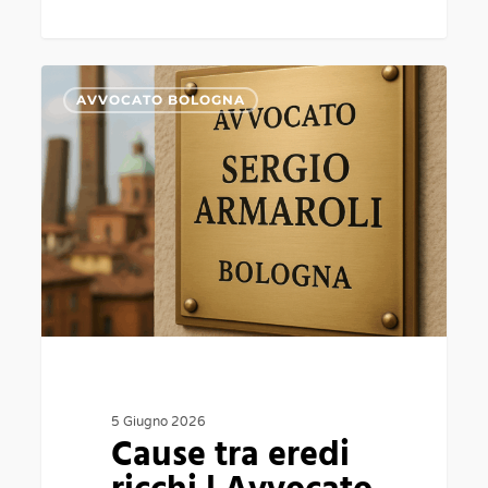
Cause
0
AVVOCATO BOLOGNA
tra
eredi
ricchi
|
Avvocato
successioni
Bologna
Parma
Modena
Padova
5 Giugno 2026
Cause tra eredi