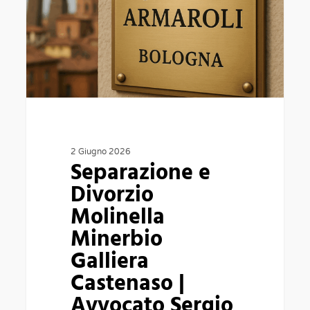
Minerbio
Galliera
Castenaso
|
Avvocato
Sergio
Armaroli
2 Giugno 2026
Separazione e
Divorzio
Molinella
Minerbio
Galliera
Castenaso |
Avvocato Sergio