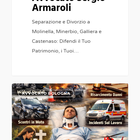
Armaroli
Separazione e Divorzio a
Molinella, Minerbio, Galliera e
Castenaso: Difendi il Tuo
Patrimonio, i Tuoi…
Cause
0
AVVOCATO BOLOGNA
ereditarie
tra
fratelli
a
Bologna,