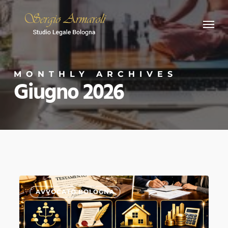
Skip
Menu
to
main
content
MONTHLY ARCHIVES
Giugno 2026
Collazione
0
AVVOCATO BOLOGNA
e
Azione