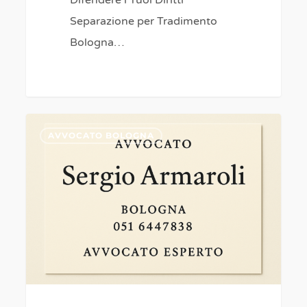
Separazione per Tradimento
Bologna…
Avvocato
0
AVVOCATO BOLOGNA
Esperto
in
Successioni,
Eredità
e
Testamenti
a
Bologna