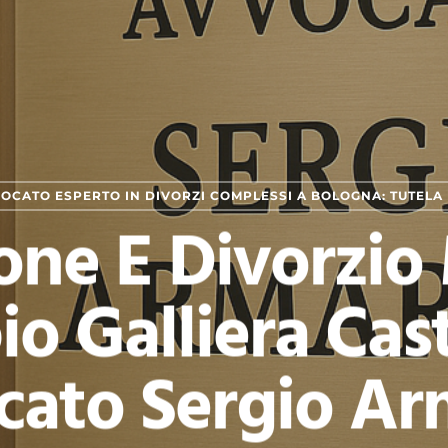
OCATO ESPERTO IN DIVORZI COMPLESSI A BOLOGNA: TUTELA 
one E Divorzio 
o Galliera Cas
ato Sergio Ar