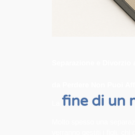
Separazione e Divorzio 
da Perdere Non Puoi Aff
fine di un
La
Molto spesso una separazio
verranno gestiti i figli, c