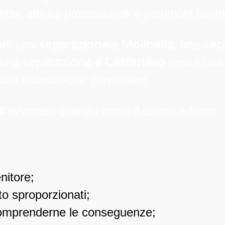
nde, attività professionali e patrimoni costruit
tare una
separazione a Molinella
, una
sep
 una
separazione a Castenaso
senza una s
nze economiche gravissime.
l’avvocato quando ormai il danno è fatto:
enitore;
o sproporzionati;
comprenderne le conseguenze;