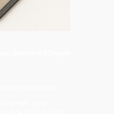
enaso: Quando C’è Troppo
 vicenda sentimentale.
sa familiare, come
no divisi immobili, conti