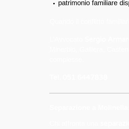
patrimonio familiare di
Quando il conflitto famili
L’Avvocato
Sergio Armar
Minerbio, Galliera, Castena
complesse.
Tel. 051 6447838
Separazione a Molinella
Chi affronta una
separazi