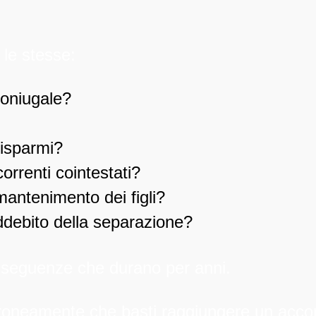
le stesse:
coniugale?
risparmi?
orrenti cointestati?
mantenimento dei figli?
addebito della separazione?
nseguenze che durano per anni.
oneamente che basti raggiungere un accord