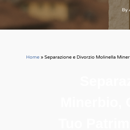
By
Home
»
Separazione e Divorzio Molinella Miner
Separaz
Minerbio, 
Tuo Patrim