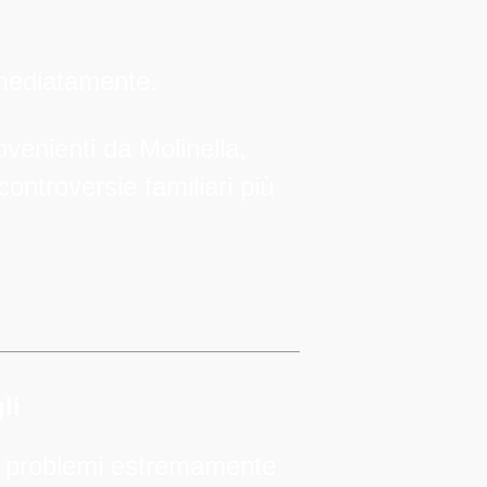
immediatamente.
ovenienti da Molinella,
controversie familiari più
li
 a problemi estremamente