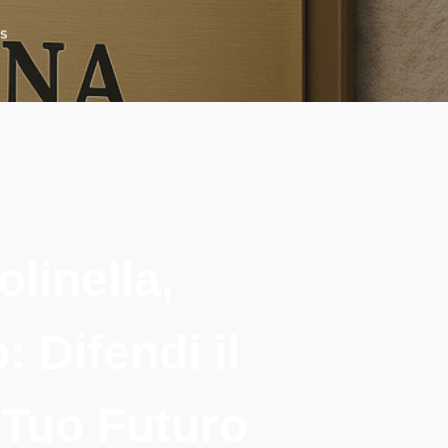
s
linella,
 Difendi il
 Tuo Futuro