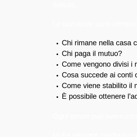
delicati.
Le domande sono sempre 
Chi rimane nella casa 
Chi paga il mutuo?
Come vengono divisi i 
Cosa succede ai conti c
Come viene stabilito il 
È possibile ottenere l’
Ogni errore può avere co
Molte persone credono err