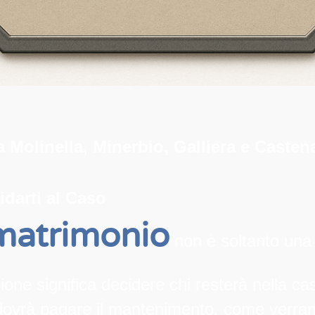
a Molinella, Minerbio, Galliera e Cast
idarti al Caso
 matrimonio
non è soltanto una
ne significa decidere chi resterà nella ca
hi dovrà pagare il mantenimento, come verran