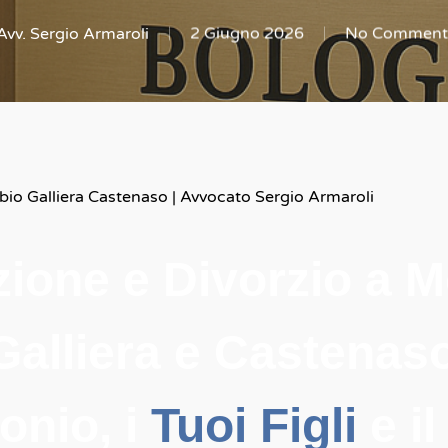
Avv. Sergio Armaroli
2 Giugno 2026
No Comment
bio Galliera Castenaso | Avvocato Sergio Armaroli
ione e Divorzio a Mo
Galliera e Castenaso:
onio, i
Tuoi Figli
e il