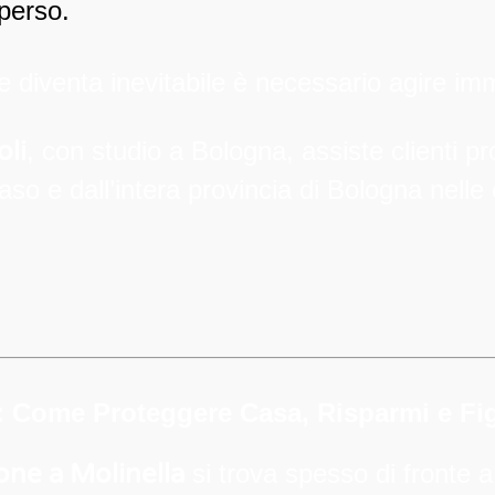
sperso.
are diventa inevitabile è necessario agire 
oli
, con studio a Bologna, assiste clienti pr
so e dall’intera provincia di Bologna nelle 
: Come Proteggere Casa, Risparmi e Fig
one a Molinella
si trova spesso di fronte