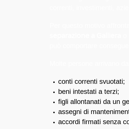
correnti, investimenti, azie
Per questo motivo affron
separazione a Galliera
o
può comportare consegue
Molte persone arrivano dal
conti correnti svuotati;
beni intestati a terzi;
figli allontanati da un g
assegni di manteniment
accordi firmati senza 