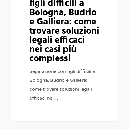
figli difficili a
Budrio
Bologna, Budrio
e
e Galliera: come
Galliera:
trovare soluzioni
come
legali efficaci
trovare
nei casi più
soluzioni
complessi
legali
efficaci
Separazione con figli difficili a
nei
Bologna, Budrio e Galliera:
casi
come trovare soluzioni legali
più
efficaci nei…
complessi
0