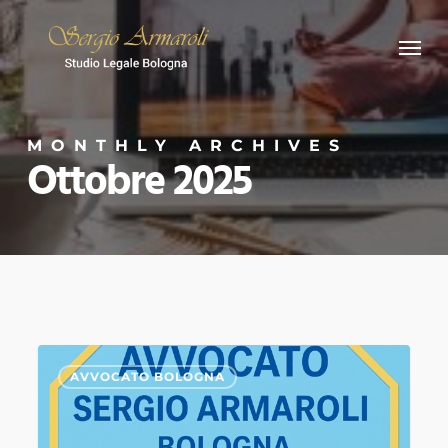
Skip
Menu
to
main
content
MONTHLY ARCHIVES
Ottobre 2025
Separazione
0
AVVOCATO BOLOGNA
litigiosa
e