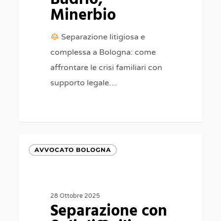
Minerbio
Separazione litigiosa e
complessa a Bologna: come
affrontare le crisi familiari con
supporto legale…
Separazione
AVVOCATO BOLOGNA
con
figli
difficili
28 Ottobre 2025
a
Separazione con
Bologna,