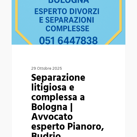
complessa
a
Bologna
|
Avvocato
esperto
Pianoro,
Budrio,
29 Ottobre 2025
Separazione
Minerbio
litigiosa e
complessa a
Bologna |
Avvocato
esperto Pianoro,
Budrio,