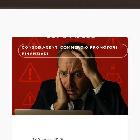
PROMOTORI
0
CONSOB AGENTI COMMERCIO PROMOTORI
CONSULENTI
FINANZIARI
FINANZIARI
OCF
MODIFICA
MIFID
ILLEGALE
23 Gennaio 2026