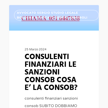
CONSULENTI
0
AVVOCATO SERGIO STUDIO LEGALE
FINANZIARI
BOLOGNA AVVOCATO SERGIO ARMAROLI
LE
SANZIONI
CONSOB
COSA
25 Marzo 2024
CONSULENTI
E’
LA
FINANZIARI LE
CONSOB?
SANZIONI
CONSOB COSA
E’ LA CONSOB?
consulenti finanziari sanzioni
consob SUBITO DOBBIAMO