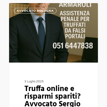
Truffa
0
AVVOCATO BOLOGNA
online
e
risparmi
spariti?
Avvocato
Sergio
Armaroli
ti
aiuta
a
3 Luglio 2025
Truffa online e
recuperare
risparmi spariti?
i
Avvocato Sergio
soldi