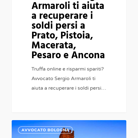
Armaroli ti aiuta
persi
a recuperare i
a
soldi persi a
Prato,
Prato, Pistoia,
Pistoia,
Macerata,
Macerata,
Pesaro e Ancona
Pesaro
e
Truffa online e risparmi spariti?
Ancona
Avvocato Sergio Armaroli ti
aiuta a recuperare i soldi persi…
SUPERBONUS
0
AVVOCATO BOLOGNA
110