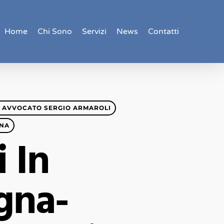
Home
Chi Sono
Servizi
News
Contatti
 AVVOCATO SERGIO ARMAROLI
GNA
 In
gna-