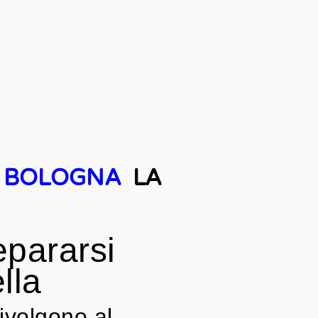
E BOLOGNA
LA
epararsi
lla
rivolgono al