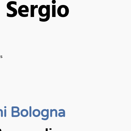
 Sergio
s
ni Bologna