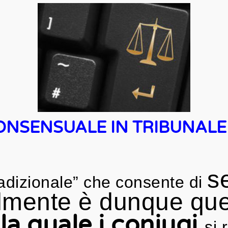
ONSENSUALE IN TRIBUNAL
s
adizionale” che consente di
mente è dunque que
la quale i coniug
i
si 