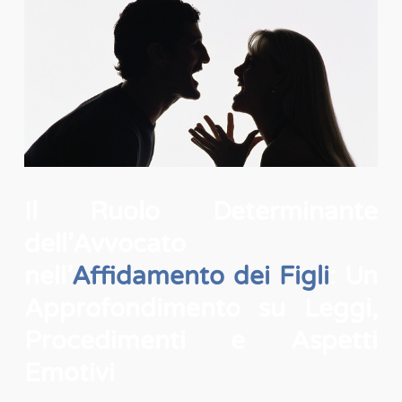
Il Ruolo Determinante
dell’Avvocato
nell’
Affidamento dei Figli
: Un
Approfondimento su Leggi,
Procedimenti e Aspetti
Emotivi