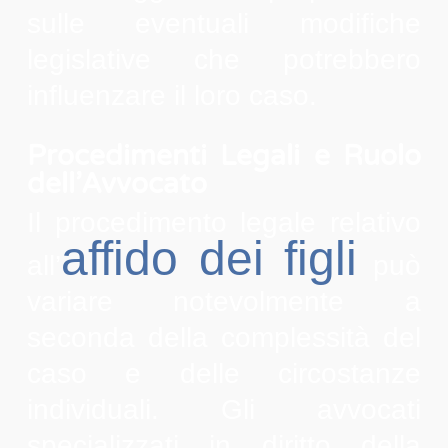
sulle eventuali modifiche
legislative che potrebbero
influenzare il loro caso.
Procedimenti Legali e Ruolo
dell’Avvocato
Il procedimento legale relativo
affido dei figli
all’
può
variare notevolmente a
seconda della complessità del
caso e delle circostanze
individuali. Gli avvocati
specializzati in diritto della