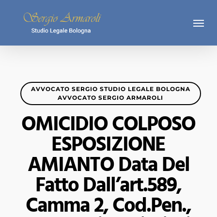
Skip
Menu
to
main
content
AVVOCATO SERGIO STUDIO LEGALE BOLOGNA
AVVOCATO SERGIO ARMAROLI
OMICIDIO COLPOSO
ESPOSIZIONE
AMIANTO Data Del
Fatto Dall’art.589,
Camma 2, Cod.pen.,