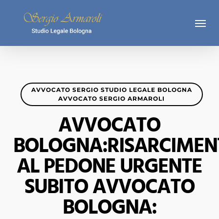
Skip
Menu
to
main
content
AVVOCATO SERGIO STUDIO LEGALE BOLOGNA
AVVOCATO SERGIO ARMAROLI
AVVOCATO
BOLOGNA:RISARCIMEN
AL PEDONE URGENTE
SUBITO AVVOCATO
BOLOGNA: