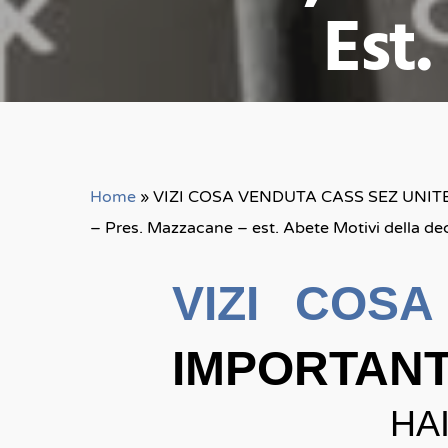
Est.
By
Home
»
VIZI COSA VENDUTA CASS SEZ UNITE
– Pres. Mazzacane – est. Abete Motivi della de
VIZI COS
IMPORTAN
HA