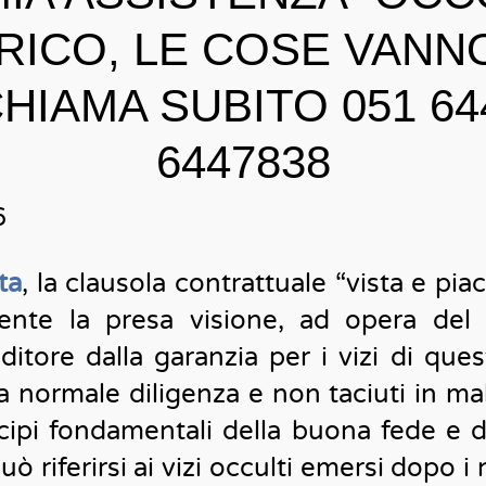
RICO, LE COSE VANN
IAMA SUBITO 051 64
6447838
6
ta
, la clausola contrattuale “vista e pia
ente la presa visione, ad opera del 
itore dalla garanzia per i vizi di que
 la normale diligenza e non taciuti in ma
cipi fondamentali della buona fede e de
ò riferirsi ai vizi occulti emersi dopo i 