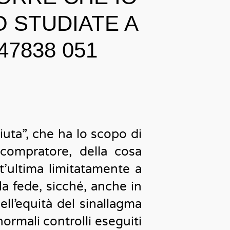
O STUDIATE A
47838 051
ciuta”, che ha lo scopo di
compratore, della cosa
st’ultima limitatamente a
la fede, sicché, anche in
ll’equità del sinallagma
normali controlli eseguiti