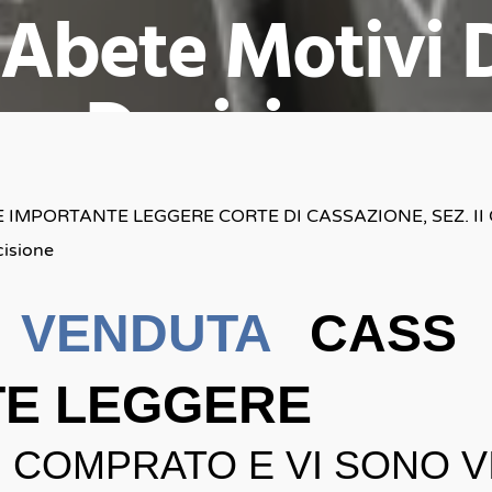
 Abete Motivi 
Decisione
Avv. Sergio Armaroli
25 Marzo 2024
No Comment
 IMPORTANTE LEGGERE CORTE DI CASSAZIONE, SEZ. II C
cisione
A VENDUTA
CASS 
TE LEGGERE
I COMPRATO E VI SONO VI