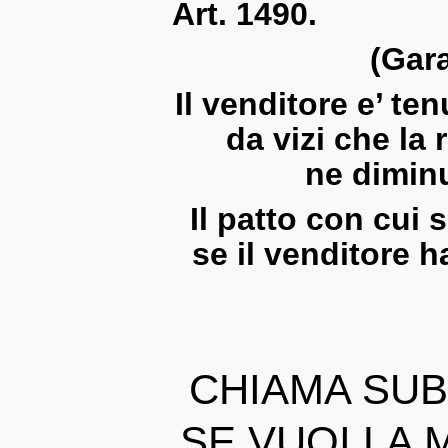
Art. 1490.
(Gara
Il
venditore
e’ ten
da vizi che la
ne
dimin
Il patto con cui 
se il
venditore
ha
CHIAMA SUB
SE VUOI LA