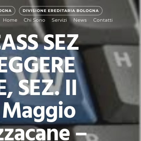
LOGNA
DIVISIONE EREDITARIA BOLOGNA
Home
Chi Sono
Servizi
News
Contatti
ASS SEZ
LEGGERE
 SEZ. II
 Maggio
zzacane –