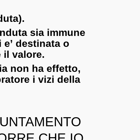
duta).
nduta
sia immune
i e’
destinata
o
il valore.
ia
non ha effetto,
atore i vizi della
PPUNTAMENTO
ORRE CHE IO