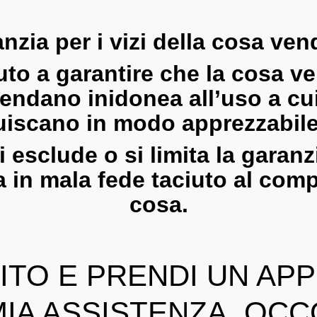
nzia per i vizi della cosa ven
uto a
garantire
che la cosa
ve
rendano
inidonea all’uso a cu
uiscano
in modo apprezzabile 
si
esclude
o si limita la
garanz
 in mala fede
taciuto
al compr
cosa.
ITO E PRENDI UN A
 MIA ASSISTENZA OCC