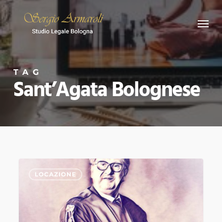
Skip
Menu
to
main
content
TAG
Sant’Agata Bolognese
SEPARAZIONE
0
LOCAZIONE
A
BOLOGNA
VUOI