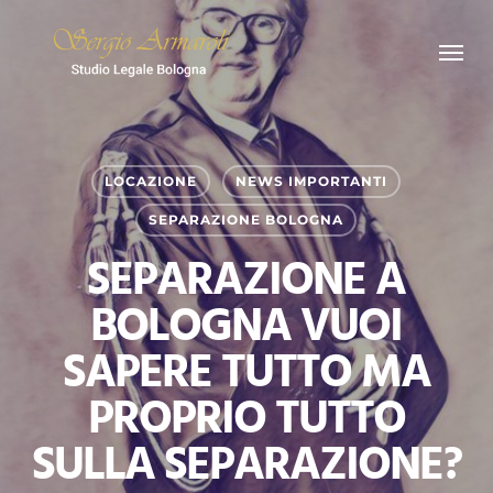
Skip
Menu
to
main
content
LOCAZIONE
NEWS IMPORTANTI
SEPARAZIONE BOLOGNA
SEPARAZIONE A
BOLOGNA VUOI
SAPERE TUTTO MA
PROPRIO TUTTO
SULLA SEPARAZIONE?