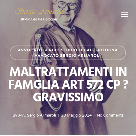
Skip
Menu
to
main
content
AVVOCATO SERGIO STUDIO LEGALE BOLOGNA
AVVOCATO SERGIO ARMAROLI
MALTRATTAMENTI IN
FAMGLIA ART 572 CP ?
GRAVISSIMO
By
Avv. Sergio Armaroli
30 Maggio 2024
No Comments