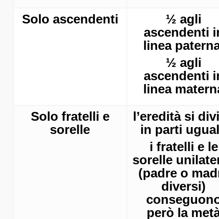
Solo ascendenti
½ agli
ascendenti i
linea paterna
½ agli
ascendenti i
linea matern
Solo fratelli e
l’eredità si div
sorelle
in parti ugual
i fratelli e le
sorelle unilater
(padre o mad
diversi)
conseguon
però la met