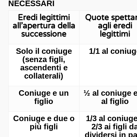
NECESSARI
Eredi legittimi
Quote spettan
all’apertura della
agli eredi
successione
legittimi
Solo il coniuge
1/1 al coniu
(senza figli,
ascendenti e
collaterali)
Coniuge e un
½ al coniuge 
figlio
al figlio
Coniuge e due o
1/3 al coniuge
più figli
2/3 ai figli d
dividersi in pa