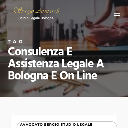
Skip
Menu
to
main
content
TAG
Consulenza E
Assistenza Legale A
Bologna E On Line
AVVOCATO
AVVOCATO SERGIO STUDIO LEGALE