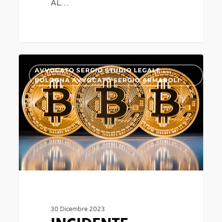
AL…
0
INCIDENTE
0
AVVOCATO SERGIO STUDIO LEGALE
STRADALE-
BOLOGNA AVVOCATO SERGIO ARMAROLI
RAPPORTI
FRA
DANNEGGIATO
E
CONDUCENTE
ANTAGONISTA-
PROVA
PIENA
30 Dicembre 2023
DELLA