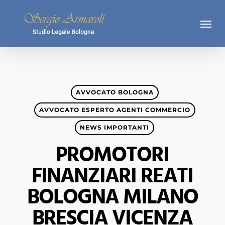
Skip
Menu
to
main
content
AVVOCATO BOLOGNA
AVVOCATO ESPERTO AGENTI COMMERCIO
NEWS IMPORTANTI
PROMOTORI
FINANZIARI REATI
BOLOGNA MILANO
BRESCIA VICENZA