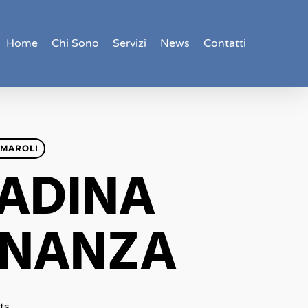
Home
Chi Sono
Servizi
News
Contatti
RMAROLI
TADINA
INANZA
ts