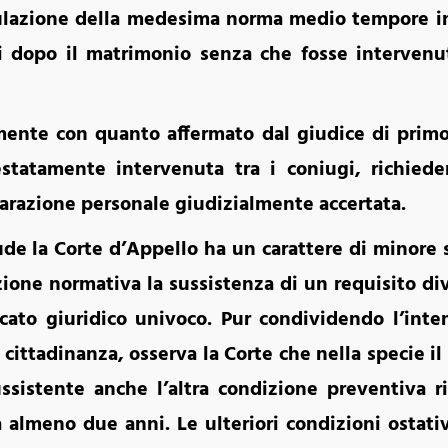
mulazione della medesima norma medio tempore i
i dopo il matrimonio senza che fosse interven
ente con quanto affermato dal giudice di primo 
estatamente intervenuta tra i coniugi, richie
parazione personale giudizialmente accertata.
ude la Corte d’Appello ha un carattere di minore s
zione normativa la sussistenza di un requisito d
cato giuridico univoco. Pur condividendo l’inte
cittadinanza, osserva la Corte che nella specie i
sussistente anche l’altra condizione preventiva r
 almeno due anni. Le ulteriori condizioni ostativ