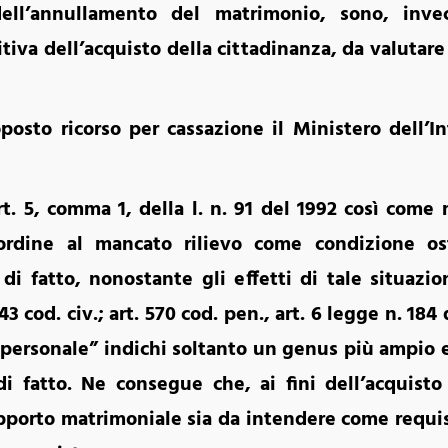
ell’annullamento del matrimonio, sono, inve
tiva dell’acquisto della cittadinanza, da valutar
osto ricorso per cassazione il Ministero dell’I
rt. 5, comma 1, della l. n. 91 del 1992 così come 
ordine al mancato rilievo come condizione ost
 di fatto, nonostante gli effetti di tale situazi
143 cod. civ.; art. 570 cod. pen., art. 6 legge n. 18
 personale” indichi soltanto un genus più ampio e
i fatto. Ne consegue che, ai fini dell’acquisto d
pporto matrimoniale sia da intendere come requis