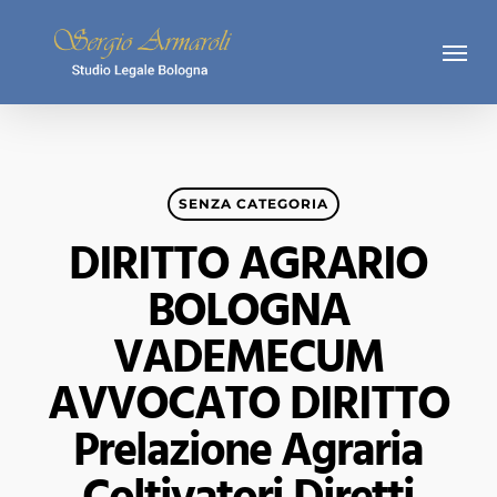
Skip
Menu
to
main
content
SENZA CATEGORIA
DIRITTO AGRARIO
BOLOGNA
VADEMECUM
AVVOCATO DIRITTO
Prelazione Agraria