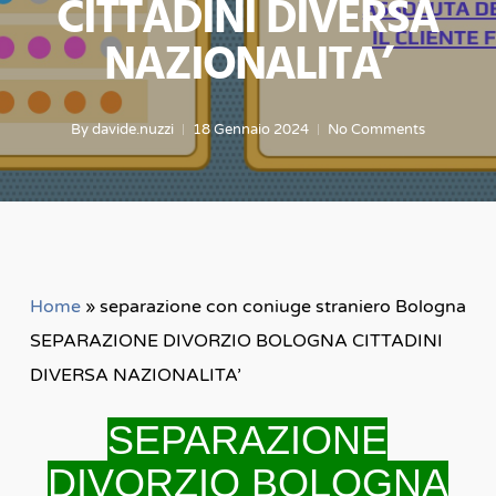
CITTADINI DIVERSA
NAZIONALITA’
By
davide.nuzzi
18 Gennaio 2024
No Comments
Home
»
separazione con coniuge straniero Bologna
SEPARAZIONE DIVORZIO BOLOGNA CITTADINI
DIVERSA NAZIONALITA’
SEPARAZIONE
DIVORZIO
BOLOGNA