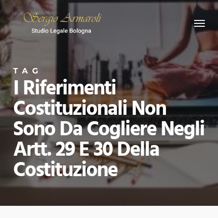
Skip
Menu
to
main
content
TAG
I Riferimenti
Costituzionali Non
Sono Da Cogliere Negli
Artt. 29 E 30 Della
Costituzione