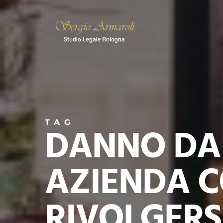
Skip
to
main
content
TAG
DANNO DA 
AZIENDA C
RIVOLGERSI