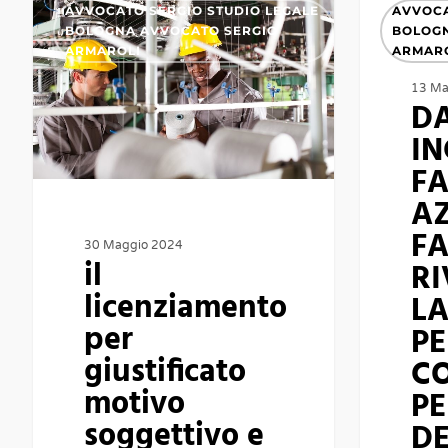
AVVOCATO SERGIO STUDIO LEGALE
AVVOCA
licenziamento
DA
BOLOGNA AVVOCATO SERGIO
BOLOGN
ARMAROLI
ARMAR
per
INCENDIO
giustificato
FABBRICA
13 Ma
D
motivo
AZIENDA
IN
soggettivo
COSA
FA
e
FARE
A
oggettivo
A
FA
CHI
30 Maggio 2024
il
RI
RIVOLGERS
licenziamento
LA
PER
per
PE
LA
giustificato
C
TUTELA
motivo
PE
PERIZIA
soggettivo e
D
CONTRATT