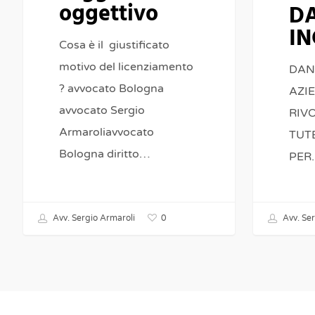
oggettivo
D
PER
IN
DETERMIN
Cosa è il giustificato
DANNI
motivo del licenziamento
DAN
DA
? avvocato Bologna
AZI
INCENDIO
avvocato Sergio
RIVO
Armaroliavvocato
TUT
Bologna diritto…
PER
0
Avv. Sergio Armaroli
Avv. Ser