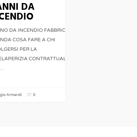
ANNI DA
CENDIO
AZIONE
NO DA INCENDIO FABBRICA
ENDA COSA FARE A CHI
LGERSI PER LA
ELAPERIZIA CONTRATTUALE
…
0
gio Armaroli