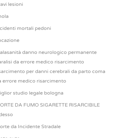
avi lesioni
mola
ncidenti mortali pedoni
ocazione
alasanità danno neurologico permanente
aralisi da errore medico risarcimento
isarcimento per danni cerebrali da parto coma
a errore medico risarcimento
iglior studio legale bologna
ORTE DA FUMO SIGARETTE RISARCIBILE
desso
orte da Incidente Stradale