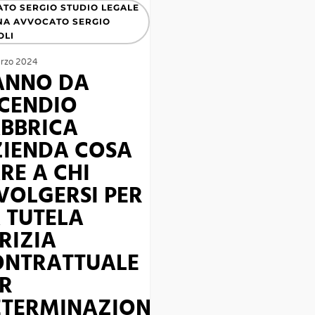
TO SERGIO STUDIO LEGALE
A AVVOCATO SERGIO
OLI
rzo 2024
ANNO DA
CENDIO
BBRICA
ZIENDA COSA
RE A CHI
VOLGERSI PER
I
 TUTELA
RIZIA
ONTRATTUALE
R
ETERMINAZIONE
UALE