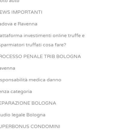
oto auto
EWS IMPORTANTI
adova e Ravenna
iattaforma investimenti online truffe e
sparmiatori truffati cosa fare?
ROCESSO PENALE TRIB BOLOGNA
avenna
esponsabilità medica danno
enza categoria
EPARAZIONE BOLOGNA
tudio legale Bologna
UPERBONUS CONDOMINI