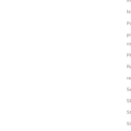
m
N
P
p
ri
P
R
r
S
S
S
S