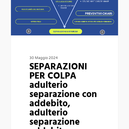
adulterio
separazione
con
addebito,
adulterio
separazione
30 Maggio 2024
addebito
SEPARAZIONI
PER COLPA
adulterio
separazione con
addebito,
adulterio
separazione