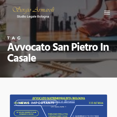
Skip
Menu
to
main
content
TAG
Avvocato San Pietro In
Casale
SEPARAZIONI
0
NEWS IMPORTANTI
PER
COLPA