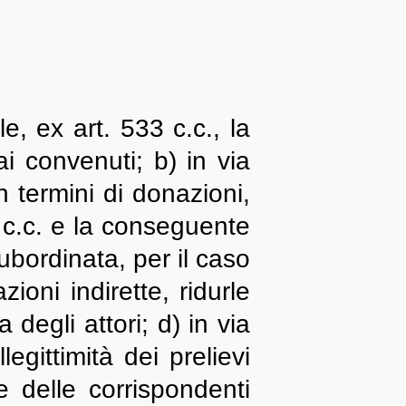
e, ex art. 533 c.c., la
dai convenuti; b) in via
in termini di donazioni,
82 c.c. e la conseguente
ubordinata, per il caso
ioni indirette, ridurle
degli attori; d) in via
egittimità dei prelievi
e delle corrispondenti