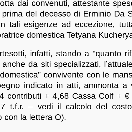
tta dai convenuti, attestante spes
 prima del decesso di Erminio Da Si
on tali esigenze ad eccezione, tutt
boratrice domestica Tetyana Kuchery
esotti, infatti, stando a “quanto ri
anche da siti specializzati, l’attu
e domestica” convivente con le man
impegno indicato in atti, ammonta 
4 contributi + 4,68 Cassa Colf + € 
 t.f.r. – vedi il calcolo del cost
 con la lettera O).