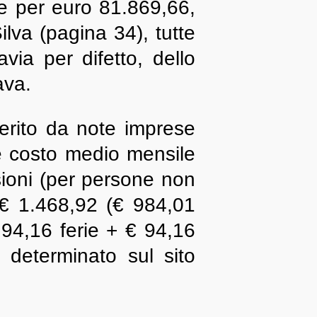
e per euro 81.869,66,
lva (pagina 34), tutte
avia per difetto, dello
ava.
ferito da note imprese
ale costo medio mensile
sioni (per persone non
a € 1.468,92 (€ 984,01
94,16 ferie + € 94,16
o determinato sul sito