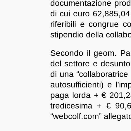
documentazione prodo
di cui euro 62,885,04
riferibili e congrue c
stipendio della colla
Secondo il geom. Part
del settore e desunto 
di una “collaboratric
autosufficienti) e l’
paga lorda + € 201,2
tredicesima + € 90,67
“webcolf.com” allegato