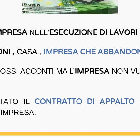
MPRESA
NELL’
ESECUZIONE DI LAVOR
ONI
, CASA ,
IMPRESA CHE ABBANDON
OSSI ACCONTI MA L’
IMPRESA
NON V
UTATO IL
CONTRATTO DI APPALTO
C
’IMPRESA.