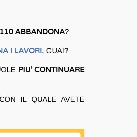
I 110 ABBANDONA
?
A I LAVORI
, GUAI?
UOLE
PIU’ CONTINUARE
ON IL QUALE AVETE