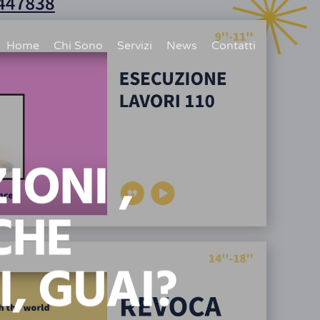
Home
Chi Sono
Servizi
News
Contatti
IONI ,
CHE
, GUAI?