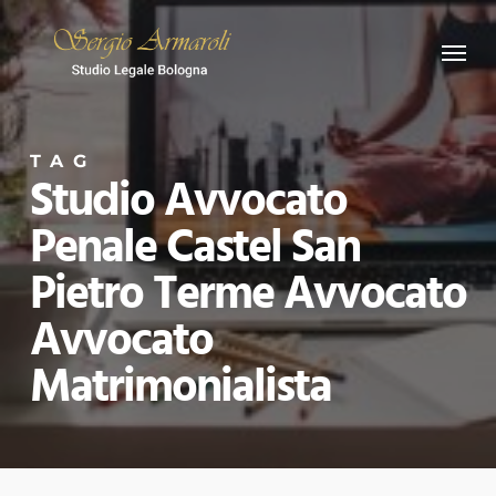
Skip
Menu
to
main
content
TAG
Studio Avvocato
Penale Castel San
Pietro Terme Avvocato
Avvocato
Matrimonialista