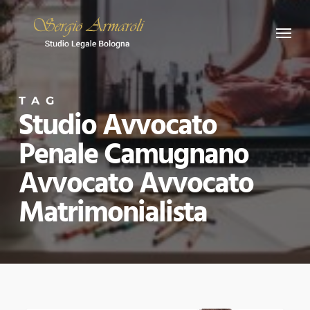
Skip
Menu
to
main
content
TAG
Studio Avvocato
Penale Camugnano
Avvocato Avvocato
Matrimonialista