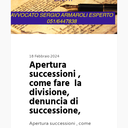
fare
la
divisione,
denuncia
di
successione,
18 Febbraio 2024
Apertura
successioni ,
come fare la
divisione,
denuncia di
successione,
Apertura successioni , come