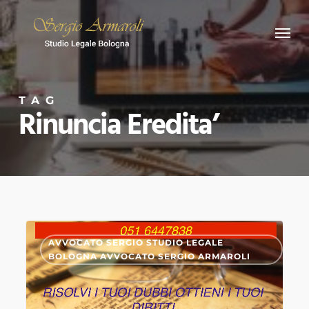
Skip
Menu
to
main
content
TAG
Rinuncia Eredita’
Apertura
0
AVVOCATO SERGIO STUDIO LEGALE
successioni
BOLOGNA AVVOCATO SERGIO ARMAROLI
,
come