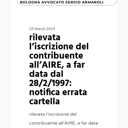
l’iscrizione
BOLOGNA AVVOCATO SERGIO ARMAROLI
del
contribuente
all’AIRE,
25 Marzo 2024
rilevata
a
l’iscrizione del
far
contribuente
data
all’AIRE, a far
dal
data dal
28/2/1997:
28/2/1997:
notifica
notifica errata
errata
cartella
cartella
rilevata l’iscrizione del
contribuente all’AIRE, a far data