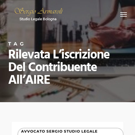
Skip
Menu
to
main
content
TAG
Rilevata L’iscrizione
Del Contribuente
All’AIRE
rilevata
AVVOCATO SERGIO STUDIO LEGALE