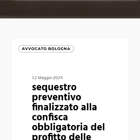
sequestro
AVVOCATO BOLOGNA
preventivo
finalizzato
alla
12 Maggio 2024
confisca
sequestro
obbligatoria
preventivo
del
finalizzato alla
profitto
confisca
delle
obbligatoria del
truffe
profitto delle