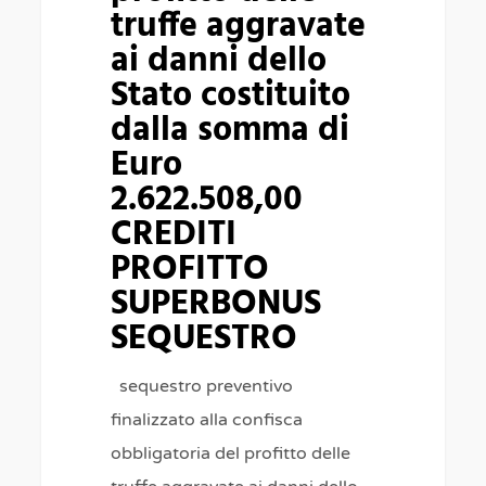
aggravate
truffe aggravate
ai
ai danni dello
danni
Stato costituito
dello
dalla somma di
Stato
Euro
costituito
2.622.508,00
dalla
CREDITI
somma
PROFITTO
di
SUPERBONUS
Euro
SEQUESTRO
2.622.508,00
CREDITI
sequestro preventivo
PROFITTO
finalizzato alla confisca
SUPERBONUS
obbligatoria del profitto delle
SEQUESTRO