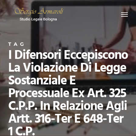
Skip
Menu
to
main
content
TAG
I Difensori Eccepiscono
La Violazione Di Legge
Sostanziale E
Processuale Ex Art. 325
C.p.p. In Relazione Agli
Artt. 316-Ter E 648-Ter
1 C.p.