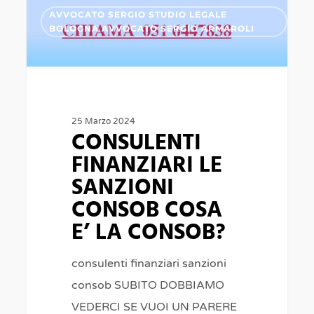
CONSULENTI
0
AVVOCATO SERGIO STUDIO LEGALE
FINANZIARI
BOLOGNA AVVOCATO SERGIO ARMAROLI
LE
SANZIONI
CONSOB
COSA
25 Marzo 2024
CONSULENTI
E’
LA
FINANZIARI LE
CONSOB?
SANZIONI
CONSOB COSA
E’ LA CONSOB?
consulenti finanziari sanzioni
consob SUBITO DOBBIAMO
VEDERCI SE VUOI UN PARERE