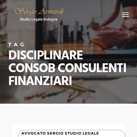
Skip
Menu
to
main
content
TAG
DISCIPLINARE
CONSOB CONSULENTI
FINANZIARI
VUOI
AVVOCATO SERGIO STUDIO LEGALE