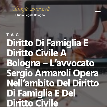
Skip
Menu
to
main
content
TAG
Diritto Di Famiglia E
Diritto Civile A
Bologna – L’avvocato
Sergio Armaroli Opera
Nell’ambito Del Diritto
Di Famiglia E Del
Diritto Civile