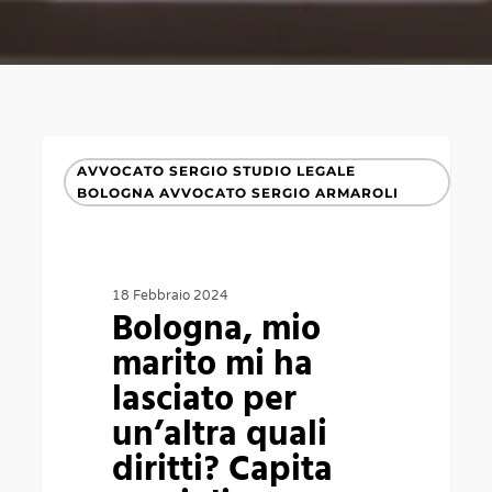
Bologna,
AVVOCATO SERGIO STUDIO LEGALE
mio
BOLOGNA AVVOCATO SERGIO ARMAROLI
marito
mi
ha
18 Febbraio 2024
Bologna, mio
lasciato
marito mi ha
per
lasciato per
un’altra
un’altra quali
quali
diritti? Capita
diritti?