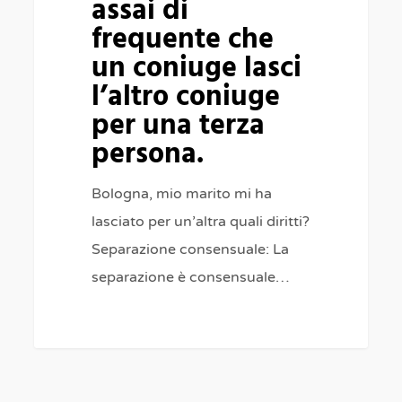
assai di
Capita
frequente che
assai
un coniuge lasci
di
frequente
l’altro coniuge
che
per una terza
un
persona.
coniuge
Bologna, mio marito mi ha
lasci
lasciato per un’altra quali diritti?
l’altro
Separazione consensuale: La
coniuge
separazione è consensuale…
per
una
0
terza
persona.