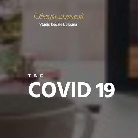
Skip
to
main
content
TAG
COVID 19