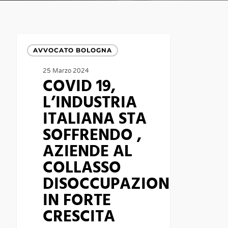
COVID
AVVOCATO BOLOGNA
19,
25 Marzo 2024
L’INDUSTRIA
COVID 19,
ITALIANA
L’INDUSTRIA
STA
ITALIANA STA
SOFFRENDO
SOFFRENDO ,
,
AZIENDE AL
AZIENDE
COLLASSO
AL
DISOCCUPAZIONE
COLLASSO
IN FORTE
DISOCCUPAZIONE
CRESCITA
IN