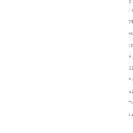
p
ri
P
R
r
S
S
S
S
Tr
t