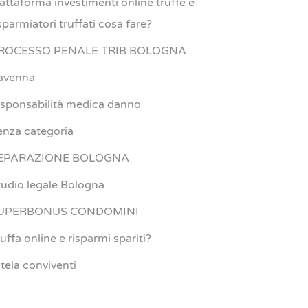
iattaforma investimenti online truffe e
sparmiatori truffati cosa fare?
ROCESSO PENALE TRIB BOLOGNA
avenna
esponsabilità medica danno
enza categoria
EPARAZIONE BOLOGNA
tudio legale Bologna
UPERBONUS CONDOMINI
uffa online e risparmi spariti?
utela conviventi