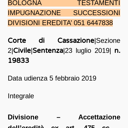
BOLOGNA TESTAMENTI
IMPUGNAZIONE SUCCESSIONI
DIVISIONI EREDITA’ 051 6447838
Corte di Cassazione
|Sezione
2|
Civile
|
Sentenza
|23 luglio 2019|
n.
19833
Data udienza 5 febbraio 2019
Integrale
Divisione – Accettazione
dell’eredità ex art. 475 cc –