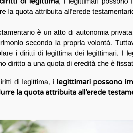
diritti di legittima
, i legittimari possono
re la quota attribuita all’erede testamentari
tamentario è un atto di autonomia privata
atrimonio secondo la propria volontà. Tutta
e i diritti di legittima dei legittimari. I l
no diritto a una quota di eredità che è fissa
ritti di legittima, i
legittimari possono i
durre la quota attribuita all’erede testam