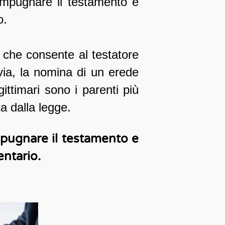
 impugnare il testamento e
o.
 che consente al testatore
via, la nomina di un erede
egittimari sono i parenti più
ta dalla legge.
mpugnare il testamento e
entario.