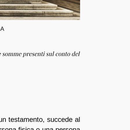
NA
somme presenti sul conto del
un testamento, succede al
rsona fisica o una persona