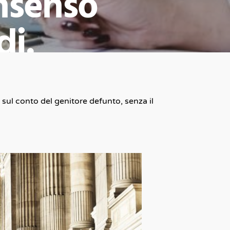
nsenso
di.
s
conto del genitore defunto, senza il