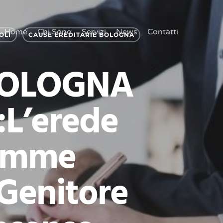
Home
Chi Sono
Servizi
News
Contatti
OLI
CAUSE EREDITARIE BOLOGNA
BOLOGNA
L’erede
Somme
 Genitore