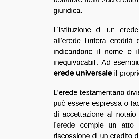
giuridica.
L’istituzione di un ered
all’erede l’intera eredi
indicandone il nome e
inequivocabili. Ad esempio
erede universale
il propr
L’erede testamentario divie
può essere espressa o tac
di accettazione al notaio o
l’erede compie un atto 
riscossione di un credito d