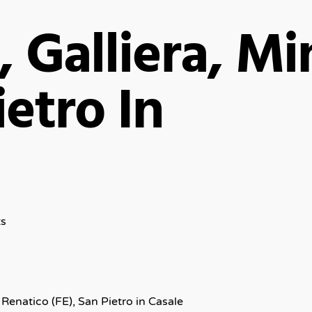
o, Galliera, M
ietro In
s
 Renatico (FE), San Pietro in Casale