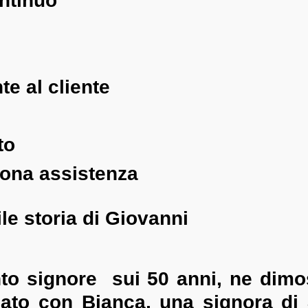
ntinuo
te al cliente
to
uona assistenza
le storia di Giovanni
nto signore sui 50 anni, ne dimo
esato con Bianca, una signora di 