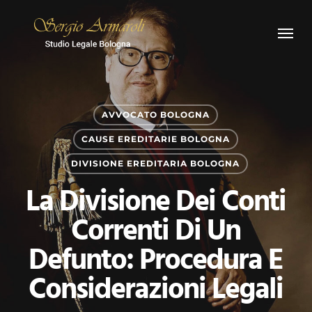
Skip
Menu
to
main
content
AVVOCATO BOLOGNA
CAUSE EREDITARIE BOLOGNA
DIVISIONE EREDITARIA BOLOGNA
La Divisione Dei Conti
Correnti Di Un
Defunto: Procedura E
Considerazioni Legali