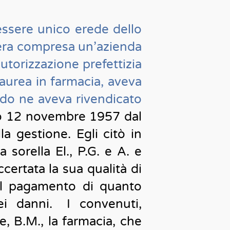
 essere unico erede dello
io era compresa un’azienda
autorizzazione prefettizia
laurea in farmacia, aveva
ndo ne aveva rivendicato
ico 12 novembre 1957 dal
la gestione. Egli citò in
 sorella El., P.G. e A. e
certata la sua qualità di
 al pagamento di quanto
dei danni. I convenuti,
re, B.M., la farmacia, che