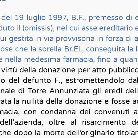
 del 19 luglio 1997, B.F., premesso di
duto il (omissis), nel cui asse ereditar
ui gestita in via provvisoria in forza di 
 che la sorella Br.El., conseguita la 
e nella medesima farmacia, fino a qua
n virtù della donazione per atto pubbl
llo del defunto F., estromettendolo dal
unale di Torre Annunziata gli eredi della
ata la nullità della donazione e fosse ac
armacia, con condanna dei convenuti
o dell’azienda, oltre al risarcimento 
che dopo la morte dell’originario titola