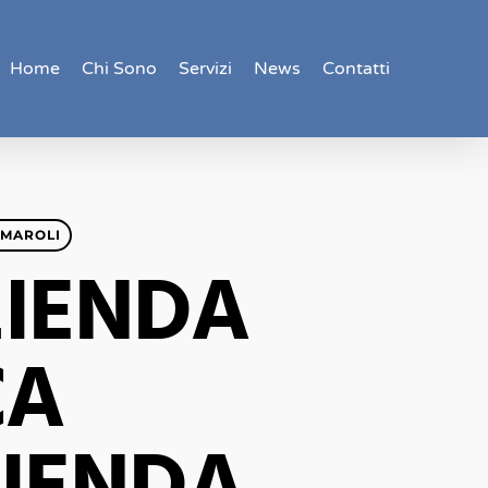
Home
Chi Sono
Servizi
News
Contatti
RMAROLI
ZIENDA
CA