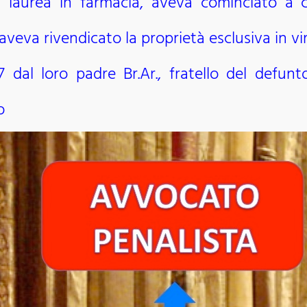
 la laurea in farmacia, aveva cominciato a
aveva rivendicato la proprietà esclusiva in vi
dal loro padre Br.Ar., fratello del defunt
o