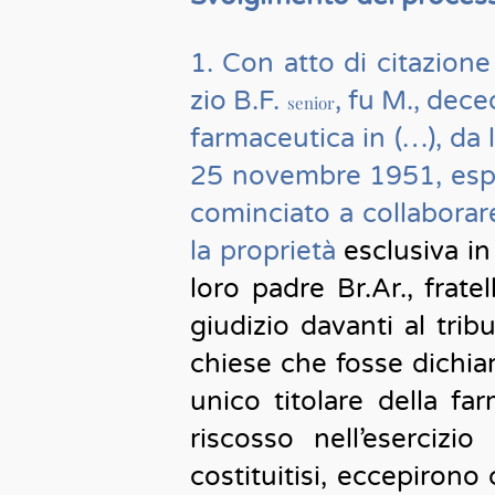
1. Con atto di citazione
zio B.F.
, fu M., dece
senior
farmaceutica in (…), da l
25 novembre 1951, espose
cominciato a collaborar
la proprietà
esclusiva i
loro padre Br.Ar., frate
giudizio davanti al trib
chiese che fosse dichiar
unico titolare della f
riscosso nell’esercizi
costituitisi, eccepirono 