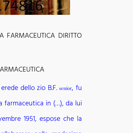
 FARMACEUTICA DIRITTO
FARMACEUTICA
 erede dello zio B.F.
, fu
senior
a farmaceutica in (…), da lui
ovembre 1951, espose che la