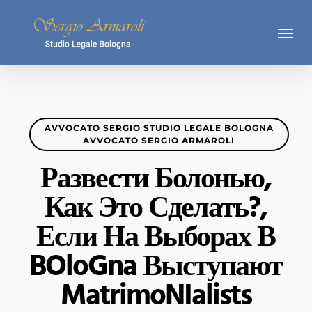
Skip
Menu
to
main
content
AVVOCATO SERGIO STUDIO LEGALE BOLOGNA
AVVOCATO SERGIO ARMAROLI
Развести Болонью,
Как Это Сделать?,
Если На Выборах В
BOloGna Выступают
MatrimoNIalists