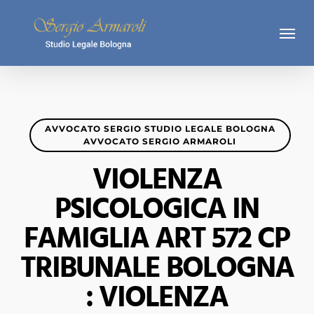
Skip
Menu
to
main
content
AVVOCATO SERGIO STUDIO LEGALE BOLOGNA
AVVOCATO SERGIO ARMAROLI
VIOLENZA
PSICOLOGICA IN
FAMIGLIA ART 572 CP
TRIBUNALE BOLOGNA
: VIOLENZA