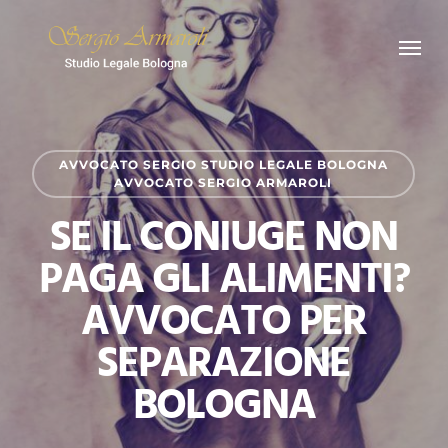
Skip
Menu
to
main
content
AVVOCATO SERGIO STUDIO LEGALE BOLOGNA
AVVOCATO SERGIO ARMAROLI
SE IL CONIUGE NON
PAGA GLI ALIMENTI?
AVVOCATO PER
SEPARAZIONE
BOLOGNA