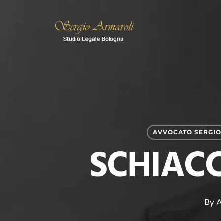
Skip
to
main
content
AVVOCATO SERGIO
SCHIAC
By
A