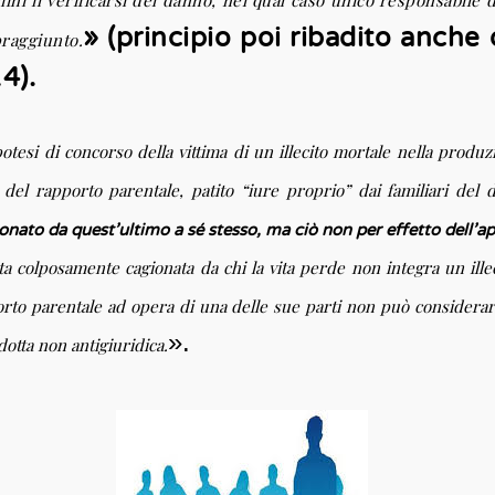
ni il verificarsi del danno, nel qual caso unico responsabile di
» (principio poi ribadito anche
praggiunto.
4).
’ipotesi di concorso della vittima di un illecito mortale nella produ
del rapporto parentale, patito “iure proprio” dai familiari del
nato da quest’ultimo a sé stesso, ma ciò non per effetto dell’ap
vita colposamente cagionata da chi la vita perde non integra un illec
orto parentale ad opera di una delle sue parti non può considerars
».
otta non antigiuridica.