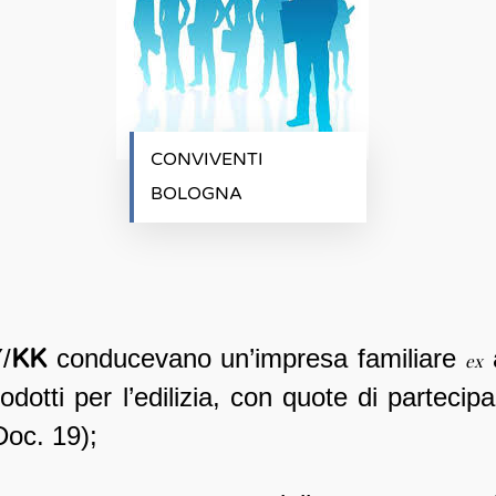
CONVIVENTI
BOLOGNA
Y/
KK
conducevano un’impresa familiare
a
ex
otti per l’edilizia, con quote di partecipa
oc. 19);