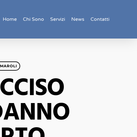
Home
Chi Sono
Servizi
News
Contatti
RMAROLI
UCCISO
 DANNO