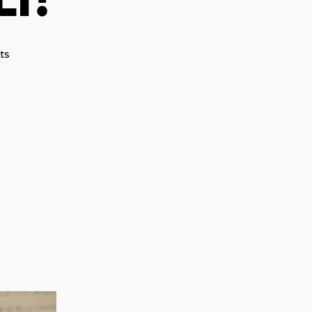
I?
ts