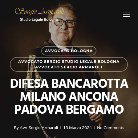
Skip
Menu
to
main
content
AVVOCATO BOLOGNA
AVVOCATO SERGIO STUDIO LEGALE BOLOGNA
AVVOCATO SERGIO ARMAROLI
DIFESA BANCAROTTA
MILANO ANCONA
PADOVA BERGAMO
By
Avv. Sergio Armaroli
13 Marzo 2024
No Comments